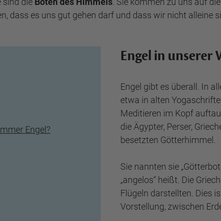
 sind die
Boten des Himmels
. Sie kommen zu uns auf die
en, dass es uns gut gehen darf und dass wir nicht alleine s
Engel in unserer 
Engel gibt es überall. In 
etwa in alten Yogaschrif
Meditieren im Kopf auftau
die Ägypter, Perser, Grie
immer Engel?
besetzten Götterhimmel.
Sie nannten sie „Götterbot
„angelos“ heißt. Die Grie
Flügeln darstellten. Dies is
Vorstellung, zwischen Er