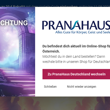
s zu 20 € Rabatt*
mit dem Vorteils-Code
eintauchen
, gültig bis 11.08.202
ACHTUNG
Karte
Bücher
Schmuck
Edelsteine
Wohnambiente
Tier
Du befindest dich aktuell im Online-Shop
fü
Österreich
.
Möchtest du
in dein Land
bestellen? Dann
Sale
wechsle bitte in unseren Shop
für Deutschla
Zu PranaHaus
Deutschland
wechseln
Schließen
Nicht wieder anzeigen