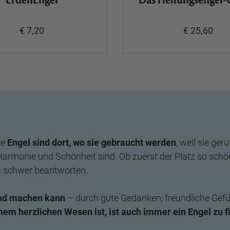
ErdenEngel
Das Heilungsengel-
€ 7,20
€ 25,60
re
Engel sind dort, wo sie gebraucht werden
, weil sie ge
er Harmonie und Schönheit sind. Ob zuerst der Platz so sc
h schwer beantworten.
dend machen kann
– durch gute Gedanken, freundliche Gefü
em herzlichen Wesen ist, ist auch immer ein Engel zu f