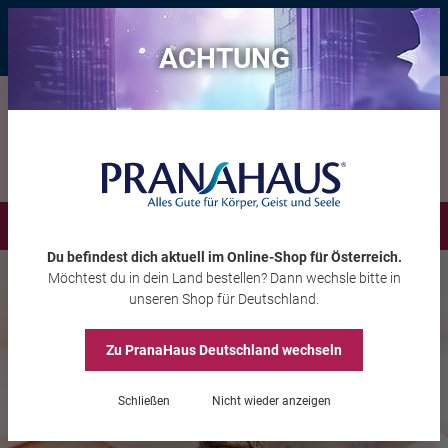
Bis zu 20 € Rabatt*
mit dem Vorteils-Code
eintauchen
, gültig bis
11.08.2026
ACHTUNG
Menü
Du befindest dich aktuell im Online-Shop
für Österreich
.
Möchtest du
in dein Land
bestellen? Dann wechsle bitte in
unseren Shop
für Deutschland
.
Zu PranaHaus
Deutschland
wechseln
Schließen
Nicht wieder anzeigen