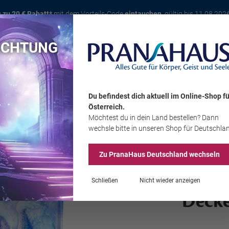
s zu 20 € Rabatt*
mit dem Vorteils-Code
eintauchen
, gültig bis 11.08.202
ACHTUNG
Karte
Bücher
Schmuck
Edelsteine
Wohnambiente
Tier
Du befindest dich aktuell im Online-Shop
fü
Österreich
.
Möchtest du
in dein Land
bestellen? Dann
Sale
wechsle bitte in unseren Shop
für Deutschla
Zu PranaHaus
Deutschland
wechseln
Schließen
Nicht wieder anzeigen
Decke