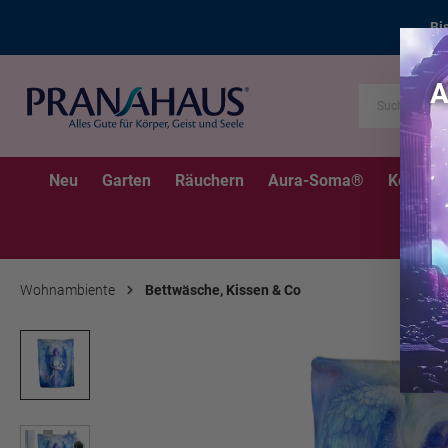
Bi
Neu
Garten
Räuchern
Aura-Soma®
Kerzen
Wohnambiente
Bettwäsche, Kissen & Co