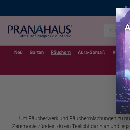
Bi
Neu
Garten
Räuchern
Aura-Soma®
Kerzen
Um Räucherwerk und Räuchermischungen zu nutze
Zeremonie zündest du ein Teelicht darin an und leg