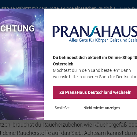
s zu 20 € Rabatt*
mit dem Vorteils-Code
eintauchen
, gültig bis 11.08.202
ACHTUNG
Karte
Bücher
Schmuck
Edelsteine
Wohnambiente
Tier
Du befindest dich aktuell im Online-Shop
fü
Österreich
.
Möchtest du
in dein Land
bestellen? Dann
Sale
wechsle bitte in unseren Shop
für Deutschla
Zu PranaHaus
Deutschland
wechseln
Räuchern
Schließen
Nicht wieder anzeigen
n, brauchst du Räucherzubehör, wie Räuchergefäß oder 
st deine Räucherstoffe auf das Sieb. Achtsam kannst du nu