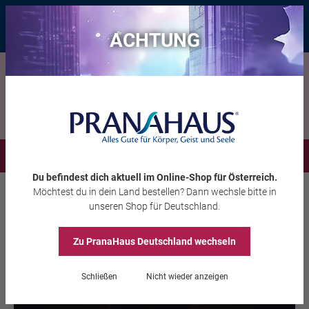
Bis zu 20 € Rabatt*
mit dem Vorteils-Code
eintauchen
, gültig bis
11.08.2026
ACHTUNG
Menü
Du befindest dich aktuell im Online-Shop
für Österreich
.
Möchtest du
in dein Land
bestellen? Dann wechsle bitte in
Inspiration
Webinare
Webinare Liebe & Beziehung
unseren Shop
für Deutschland
.
Zu PranaHaus
Deutschland
wechseln
Schließen
Nicht wieder anzeigen