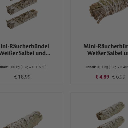
ini-Räucherbündel
Mini-Räucherbü
Weißer Salbei und
Weißer Salbei 
Lavendel, 3er Set
Rosmarin
nhalt:
0,06 kg (1 kg = € 316,50)
Inhalt:
0,01 kg (1 kg = € 48
€ 18,99
€ 4,89
€ 6,99