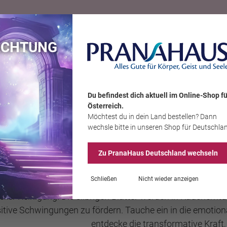
Karte
ACHTUNG
Bücher
Schmuck
Edelsteine
Wohnambiente
Tier
Sale
Du befindest dich aktuell im Online-Shop
fü
Österreich
.
Möchtest du
in dein Land
bestellen? Dann
wechsle bitte in unseren Shop
für Deutschla
Schamanische Naturkr
Zu PranaHaus
Deutschland
wechseln
Schließen
Nicht wieder anzeigen
Salbei, auch als Salvia apiana bekannt, ist nicht nur ein 
ueller Reinigung. Die silbrigen Blätter werden in Räucherri
itive Schwingungen zu fördern. Tauche ein in die emotion
entdecke die transformative Kraft, d