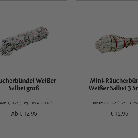
ucherbündel Weißer
Mini-Räucherbü
Salbei groß
Weißer Salbei 3 S
klein
halt:
0,08 kg (1 kg = ab € 161,88)
Inhalt:
0,05 kg (1 kg = € 25
Ab € 12,95
€ 12,95