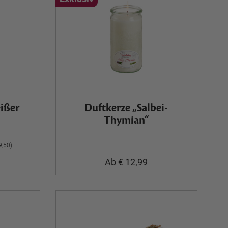
ißer
Duftkerze „Salbei-
Thymian“
9,50)
Ab € 12,99