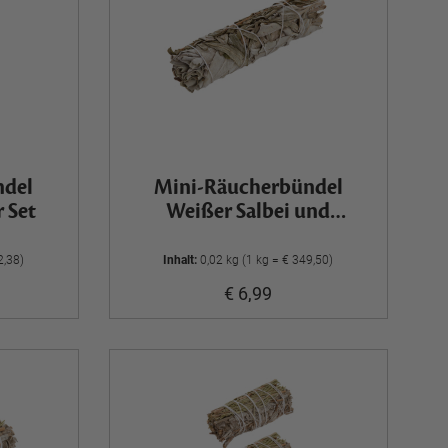
ndel
Mini-Räucherbündel
r Set
Weißer Salbei und
Lavendel
2,38)
Inhalt:
0,02 kg (1 kg = € 349,50)
€ 6,99