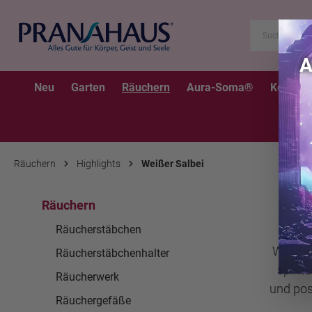
Neu
Garten
Räuchern
Aura-Soma®
Kerzen
Räuchern
Highlights
Weißer Salbei
Räuchern
Räucherstäbchen
Weißer 
Räucherstäbchenhalter
spirit
Räucherwerk
und pos
Räuchergefäße