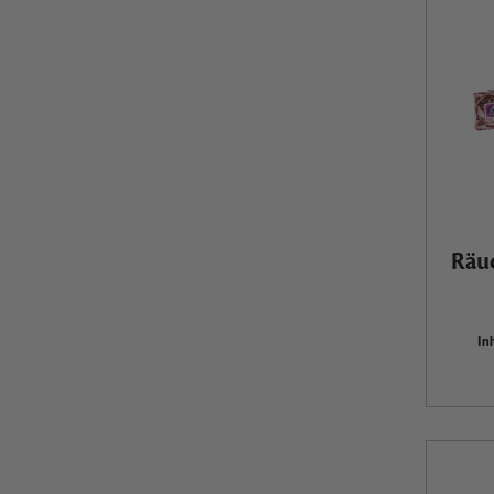
Räu
In