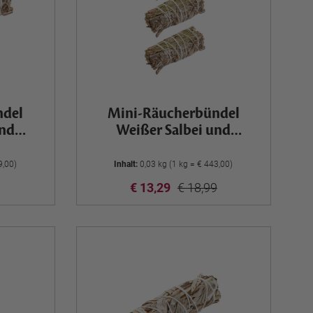
ndel
Mini-Räucherbündel
und
Weißer Salbei und
Rosmarin, 3er Set
9,00)
Inhalt:
0,03 kg (1 kg = € 443,00)
€ 13,29
€ 18,99