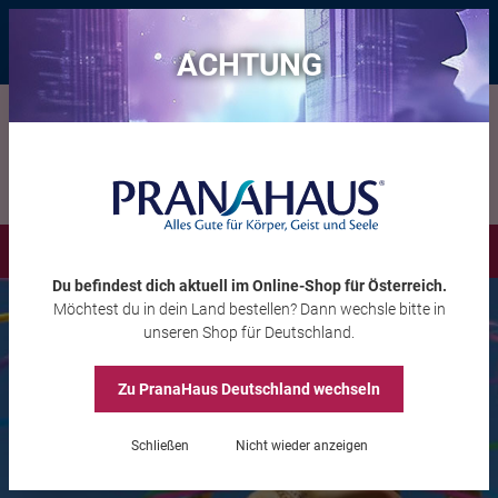
Bis zu 20 € Rabatt*
mit dem Vorteils-Code
eintauchen
, gültig bis
11.08.2026
ACHTUNG
Menü
Du befindest dich aktuell im Online-Shop
für Österreich
.
Möchtest du
in dein Land
bestellen? Dann wechsle bitte in
unseren Shop
für Deutschland
.
Zu PranaHaus
Deutschland
wechseln
Schließen
Nicht wieder anzeigen