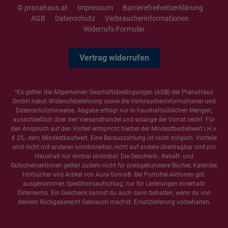
© pranahaus.at
Impressum
Barrierefreiheitserklärung
AGB
Datenschutz
Verbraucherinformationen
Widerrufs-Formular
Vertrag widerrufen
*Es gelten die
Allgemeinen Geschäftsbedingungen
(AGB) der PranaHaus
GmbH nebst Widerrufsbelehrung sowie die
Verbraucherinformationen
und
Datenschutzhinweise
. Abgabe erfolgt nur in haushaltsüblichen Mengen,
ausschließlich über den Versandhandel und solange der Vorrat reicht. Für
den Anspruch auf den Vorteil entspricht hierbei der Mindestbestellwert i.H.v.
€ 25,- dem Mindestkaufwert. Eine Barauszahlung ist nicht möglich. Vorteile
sind nicht mit anderen kombinierbar, nicht auf andere übertragbar und pro
Haushalt nur einmal einlösbar. Die Geschenk-, Rabatt- und
Gutscheinaktionen gelten zudem nicht für preisgebundene Bücher, Kalender,
Hörbücher und Artikel von Aura-Soma®. Bei Portofrei-Aktionen gilt:
ausgenommen Speditionsaufschlag; nur für Lieferungen innerhalb
Österreichs. Ein Geschenk kannst du auch dann behalten, wenn du von
deinem Rückgaberecht Gebrauch machst. Ersatzlieferung vorbehalten.