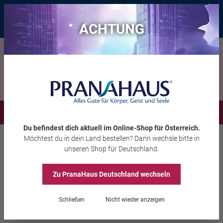
Bis zu 20 € Rabatt*
mit dem Vorteils-Code
eintauchen
, gültig bis
11.08.2026
ACHTUNG
Menü
Du befindest dich aktuell im Online-Shop
für Österreich
.
Möchtest du
in dein Land
bestellen? Dann wechsle bitte in
Räuchern
Räucherstäbchen
unseren Shop
für Deutschland
.
Filter
Zu PranaHaus
Deutschland
wechseln
Schließen
Nicht wieder anzeigen
Räucherstäbchen