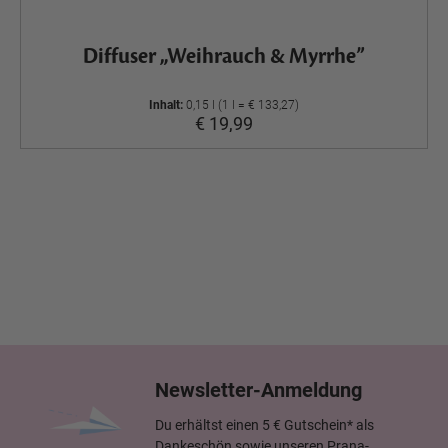
Diffuser „Weihrauch & Myrrhe”
Inhalt:
0,15 l (1 l = € 133,27)
€ 19,99
Newsletter-Anmeldung
Du erhältst einen 5 € Gutschein* als
Dankeschön sowie unseren Prana-