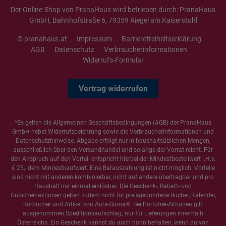
Der Online-Shop von PranaHaus wird betrieben durch: PranaHaus
GmbH, Bahnhofstraße 6, 79359 Riegel am Kaiserstuhl
© pranahaus.at
Impressum
Barrierefreiheitserklärung
AGB
Datenschutz
Verbraucherinformationen
Widerrufs-Formular
Vertrag widerrufen
*Es gelten die
Allgemeinen Geschäftsbedingungen
(AGB) der PranaHaus
GmbH nebst Widerrufsbelehrung sowie die
Verbraucherinformationen
und
Datenschutzhinweise
. Abgabe erfolgt nur in haushaltsüblichen Mengen,
ausschließlich über den Versandhandel und solange der Vorrat reicht. Für
den Anspruch auf den Vorteil entspricht hierbei der Mindestbestellwert i.H.v.
€ 25,- dem Mindestkaufwert. Eine Barauszahlung ist nicht möglich. Vorteile
sind nicht mit anderen kombinierbar, nicht auf andere übertragbar und pro
Haushalt nur einmal einlösbar. Die Geschenk-, Rabatt- und
Gutscheinaktionen gelten zudem nicht für preisgebundene Bücher, Kalender,
Hörbücher und Artikel von Aura-Soma®. Bei Portofrei-Aktionen gilt:
ausgenommen Speditionsaufschlag; nur für Lieferungen innerhalb
Österreichs. Ein Geschenk kannst du auch dann behalten, wenn du von