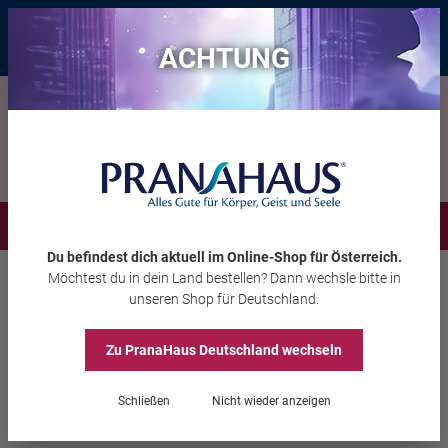
Bis zu 20 € Rabatt*
mit dem Vorteils-Code
eintauchen
, gültig bis
11.08.2026
ACHTUNG
Menü
Du befindest dich aktuell im Online-Shop
für Österreich
.
Möchtest du
in dein Land
bestellen? Dann wechsle bitte in
Räuchern
Highlights
Weihrauch
unseren Shop
für Deutschland
.
Filter
Zu PranaHaus
Deutschland
wechseln
Der Duft des Himmels
Schließen
Nicht wieder anzeigen