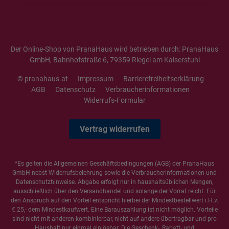
Der Online-Shop von PranaHaus wird betrieben durch: PranaHaus
GmbH, Bahnhofstraße 6, 79359 Riegel am Kaiserstuhl
© pranahaus.at
Impressum
Barrierefreiheitserklärung
AGB
Datenschutz
Verbraucherinformationen
Widerrufs-Formular
Vertrag widerrufen
*Es gelten die
Allgemeinen Geschäftsbedingungen
(AGB) der PranaHaus
GmbH nebst Widerrufsbelehrung sowie die
Verbraucherinformationen
und
Datenschutzhinweise
. Abgabe erfolgt nur in haushaltsüblichen Mengen,
ausschließlich über den Versandhandel und solange der Vorrat reicht. Für
den Anspruch auf den Vorteil entspricht hierbei der Mindestbestellwert i.H.v.
€ 25,- dem Mindestkaufwert. Eine Barauszahlung ist nicht möglich. Vorteile
sind nicht mit anderen kombinierbar, nicht auf andere übertragbar und pro
Haushalt nur einmal einlösbar. Die Geschenk-, Rabatt- und