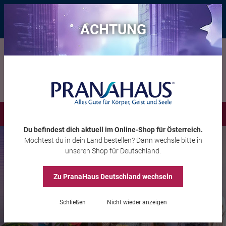
Bis zu 20 € Rabatt*
mit dem Vorteils-Code
eintauchen
, gültig bis
11.08.2026
ACHTUNG
Menü
Du befindest dich aktuell im Online-Shop
für Österreich
.
Möchtest du
in dein Land
bestellen? Dann wechsle bitte in
unseren Shop
für Deutschland
.
Zu PranaHaus
Deutschland
wechseln
Schließen
Nicht wieder anzeigen