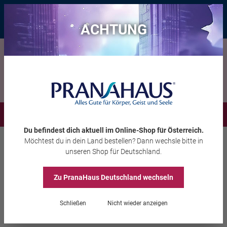
Bis zu 20 € Rabatt*
mit dem Vorteils-Code
eintauchen
, gültig bis
11.08.2026
ACHTUNG
Menü
Du befindest dich aktuell im Online-Shop
für Österreich
.
Möchtest du
in dein Land
bestellen? Dann wechsle bitte in
Versand & Bezahlung
Rücksendung
unseren Shop
für Deutschland
.
Rücksendung
Zu PranaHaus
Deutschland
wechseln
Schließen
Nicht wieder anzeigen
Du möchtest etwas zurücksenden?