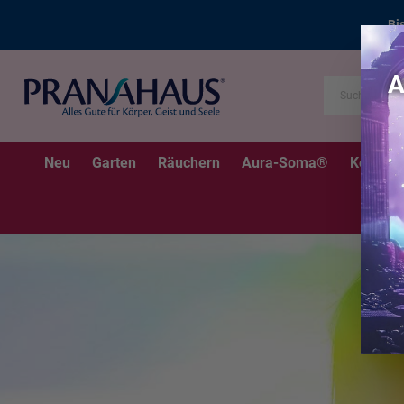
Bi
Neu
Garten
Räuchern
Aura-Soma®
Kerzen