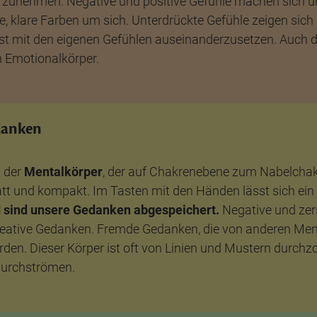
zunehmen. Negative und positive Gefühle machen sich unt
volle, klare Farben um sich. Unterdrückte Gefühle zeigen s
sst mit den eigenen Gefühlen auseinanderzusetzen. Auch d
n Emotionalkörper.
edanken
t der
Mentalkörper
, der auf Chakrenebene zum Nabelchakr
tt und kompakt. Im Tasten mit den Händen lässt sich ein 
d sind unsere Gedanken abgespeichert.
Negative und zers
reative Gedanken. Fremde Gedanken, die von anderen Men
rden. Dieser Körper ist oft von Linien und Mustern durc
 durchströmen.