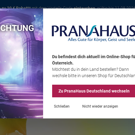
s zu 20 € Rabatt*
mit dem Vorteils-Code
eintauchen
, gültig bis 11.08.202
ACHTUNG
Karte
Bücher
Schmuck
Edelsteine
Wohnambiente
Tier
Du befindest dich aktuell im Online-Shop
fü
Österreich
.
Möchtest du
in dein Land
bestellen? Dann
Sale
wechsle bitte in unseren Shop
für Deutschla
Zu PranaHaus
Deutschland
wechseln
Schließen
Nicht wieder anzeigen