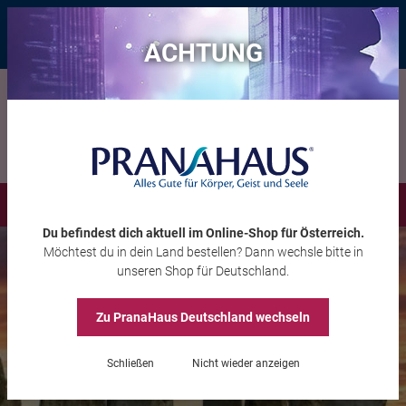
Bis zu 20 € Rabatt*
mit dem Vorteils-Code
eintauchen
, gültig bis
11.08.2026
ACHTUNG
Menü
Du befindest dich aktuell im Online-Shop
für Österreich
.
Möchtest du
in dein Land
bestellen? Dann wechsle bitte in
unseren Shop
für Deutschland
.
Zu PranaHaus
Deutschland
wechseln
Schließen
Nicht wieder anzeigen