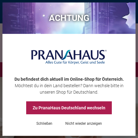
Bis zu 20 € Rabatt*
mit dem Vorteils-Code
eintauchen
, gültig bis
11.08.2026
ACHTUNG
Menü
Du befindest dich aktuell im Online-Shop
für Österreich
.
Möchtest du
in dein Land
bestellen? Dann wechsle bitte in
unseren Shop
für Deutschland
.
Zu PranaHaus
Deutschland
wechseln
Schließen
Nicht wieder anzeigen