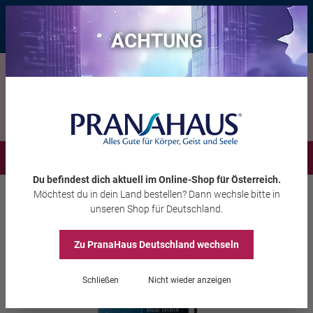
Bis zu 20 € Rabatt*
mit dem Vorteils-Code
eintauchen
, gültig bis
11.08.2026
ACHTUNG
Menü
Du befindest dich aktuell im Online-Shop
für Österreich
.
Möchtest du
in dein Land
bestellen? Dann wechsle bitte in
Bücher
Reinkarnation & Karma
unseren Shop
für Deutschland
.
Beat Imhof
Zwölf kosmische Gesetze
Zu PranaHaus
Deutschland
wechseln
Schließen
Nicht wieder anzeigen