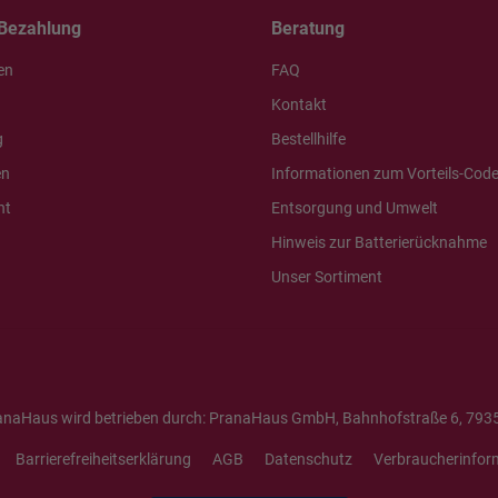
Bezahlung
Beratung
en
FAQ
Kontakt
g
Bestellhilfe
en
Informationen zum Vorteils-Cod
ht
Entsorgung und Umwelt
Hinweis zur Batterierücknahme
Unser Sortiment
anaHaus wird betrieben durch: PranaHaus GmbH, Bahnhofstraße 6, 7935
Barrierefreiheitserklärung
AGB
Datenschutz
Verbraucherinfor