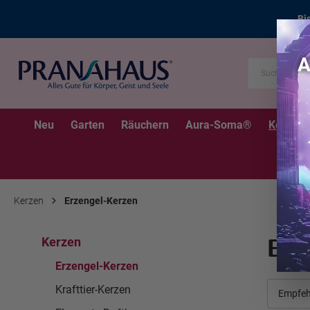
Bi
Neu
Garten
Räuchern
Aura-Soma®
Kerzen
Kerzen
Erzengel-Kerzen
Erz
Kerzen
Erzengel-Kerzen
Krafttier-Kerzen