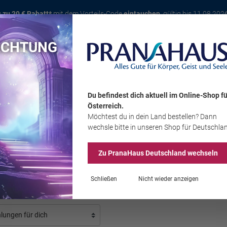
s zu 20 € Rabatt*
mit dem Vorteils-Code
eintauchen
, gültig bis 11.08.202
ACHTUNG
Karte
Bücher
Schmuck
Edelsteine
Wohnambiente
Tier
Du befindest dich aktuell im Online-Shop
fü
Österreich
.
Möchtest du
in dein Land
bestellen? Dann
Sale
wechsle bitte in unseren Shop
für Deutschla
Zu PranaHaus
Deutschland
wechseln
engel-Kerzen
Schließen
Nicht wieder anzeigen