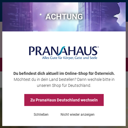
Bis zu 20 € Rabatt*
mit dem Vorteils-Code
eintauchen
, gültig bis
11.08.2026
ACHTUNG
Menü
Du befindest dich aktuell im Online-Shop
für Österreich
.
Möchtest du
in dein Land
bestellen? Dann wechsle bitte in
Inspiration
Jahresfeste
Frühlingserwachen
unseren Shop
für Deutschland
.
Zu PranaHaus
Deutschland
wechseln
Schließen
Nicht wieder anzeigen