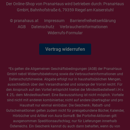
Der Online-Shop von PranaHaus wird betrieben durch: PranaHaus
GmbH, Bahnhofstraße 6, 79359 Riegel am Kaiserstuhl
© pranahaus.at
Impressum
Barrierefreiheitserklärung
AGB
Datenschutz
Verbraucherinformationen
Widerrufs-Formular
Vertrag widerrufen
*Es gelten die
Allgemeinen Geschäftsbedingungen
(AGB) der PranaHaus
GmbH nebst Widerrufsbelehrung sowie die
Verbraucherinformationen
und
Datenschutzhinweise
. Abgabe erfolgt nur in haushaltsüblichen Mengen,
ausschließlich über den Versandhandel und solange der Vorrat reicht. Für
den Anspruch auf den Vorteil entspricht hierbei der Mindestbestellwert i.H.v.
€ 25,- dem Mindestkaufwert. Eine Barauszahlung ist nicht möglich. Vorteile
sind nicht mit anderen kombinierbar, nicht auf andere übertragbar und pro
Haushalt nur einmal einlösbar. Die Geschenk-, Rabatt- und
Gutscheinaktionen gelten zudem nicht für preisgebundene Bücher, Kalender,
Hörbücher und Artikel von Aura-Soma®. Bei Portofrei-Aktionen gilt:
ausgenommen Speditionsaufschlag; nur für Lieferungen innerhalb
Österreichs. Ein Geschenk kannst du auch dann behalten, wenn du von