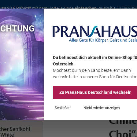
s zu 20 € Rabatt*
mit dem Vorteils-Code
eintauchen
, gültig bis 11.08.202
ACHTUNG
Karte
Bücher
Schmuck
Edelsteine
Wohnambiente
Tier
Du befindest dich aktuell im Online-Shop
fü
Österreich
.
Möchtest du
in dein Land
bestellen? Dann
Sale
wechsle bitte in unseren Shop
für Deutschla
Zu PranaHaus
Deutschland
wechseln
Schließen
Nicht wieder anzeigen
Chine
Choi“