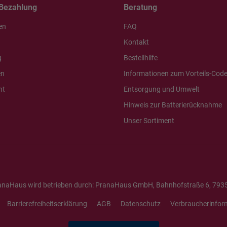
Bezahlung
Beratung
en
FAQ
Kontakt
g
Bestellhilfe
en
Informationen zum Vorteils-Cod
ht
Entsorgung und Umwelt
Hinweis zur Batterierücknahme
Unser Sortiment
anaHaus wird betrieben durch: PranaHaus GmbH, Bahnhofstraße 6, 7935
Barrierefreiheitserklärung
AGB
Datenschutz
Verbraucherinfor