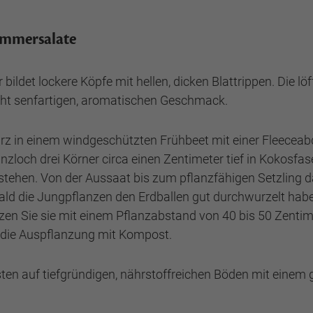
Sommersalate
bildet lockere Köpfe mit hellen, dicken Blattrippen. Die l
cht senfartigen, aromatischen Geschmack.
rz in einem windgeschützten Frühbeet mit einer Fleeceabd
anzloch drei Körner circa einen Zentimeter tief in Koko
 stehen. Von der Aussaat bis zum pflanzfähigen Setzling d
ald die Jungpflanzen den Erdballen gut durchwurzelt hab
zen Sie sie mit einem Pflanzabstand von 40 bis 50 Zentime
e die Auspflanzung mit Kompost.
esten auf tiefgründigen, nährstoffreichen Böden mit ein