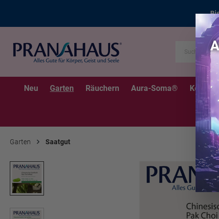
Bi
Neu
Garten
Räuchern
Aura-Soma®
Kerzen
Garten
Saatgut