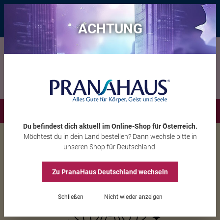
Bis zu 20 € Rabatt*
mit dem Vorteils-Code
eintauchen
, gültig bis
11.08.2026
ACHTUNG
Menü
Du befindest dich aktuell im Online-Shop
für Österreich
.
Möchtest du
in dein Land
bestellen? Dann wechsle bitte in
unseren Shop
für Deutschland
.
Zu PranaHaus
Deutschland
wechseln
Schließen
Nicht wieder anzeigen