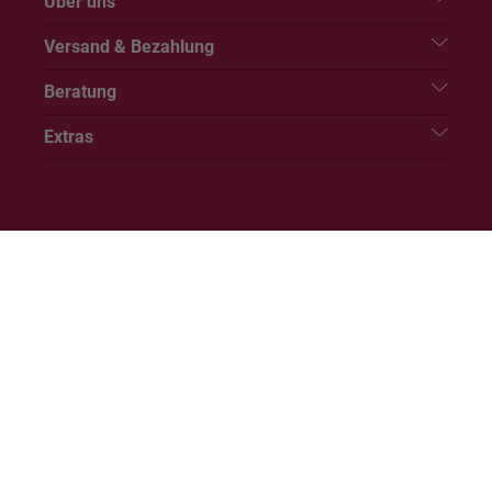
Über uns
Versand & Bezahlung
Beratung
Extras
Der Online-Shop von PranaHaus wird betrieben durch: PranaHaus
GmbH, Bahnhofstraße 6, 79359 Riegel am Kaiserstuhl
© pranahaus.at
Impressum
Barrierefreiheitserklärung
AGB
Datenschutz
Verbraucherinformationen
Widerrufs-Formular
Vertrag widerrufen