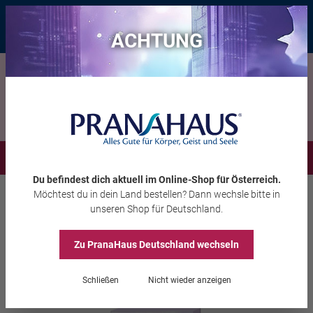
Bis zu 20 € Rabatt*
mit dem Vorteils-Code
eintauchen
, gültig bis
11.08.2026
ACHTUNG
Menü
Du befindest dich aktuell im Online-Shop
für Österreich
.
Möchtest du
in dein Land
bestellen? Dann wechsle bitte in
Bücher
Lichtarbeit, Engel & Mystik
unseren Shop
für Deutschland
.
Anselm Grün
55 Engel für dein Leben
Zu PranaHaus
Deutschland
wechseln
Schließen
Nicht wieder anzeigen