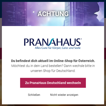
Bis zu 20 € Rabatt*
mit dem Vorteils-Code
eintauchen
, gültig bis
11.08.2026
ACHTUNG
Menü
Du befindest dich aktuell im Online-Shop
für Österreich
.
Möchtest du
in dein Land
bestellen? Dann wechsle bitte in
unseren Shop
für Deutschland
.
Zu PranaHaus
Deutschland
wechseln
Schließen
Nicht wieder anzeigen