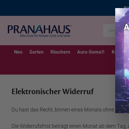
Bi
Neu
Garten
Räuchern
Aura-Soma®
Kerzen
Elektronischer Widerruf
Du hast das Recht, binnen eines Monats ohne Angab
Die Widerrufsfrist beträgt einen Monat ab dem Tag, a