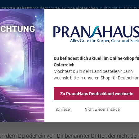
s zu 20 € Rabatt*
mit dem Vorteils-Code
eintauchen
, gültig bis 11.08.202
ACHTUNG
Karte
Bücher
Schmuck
Edelsteine
Wohnambiente
Tier
Du befindest dich aktuell im Online-Shop
fü
Österreich
.
Möchtest du
in dein Land
bestellen? Dann
Sale
wechsle bitte in unseren Shop
für Deutschla
Zu PranaHaus
Deutschland
wechseln
Schließen
Nicht wieder anzeigen
en von Gründen deinen Vertrag zu widerrufen.
n dem Du oder ein von Dir benannter Dritter, der nicht der