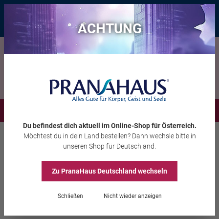
Bis zu 20 € Rabatt*
mit dem Vorteils-Code
eintauchen
, gültig bis
11.08.2026
ACHTUNG
Menü
Du befindest dich aktuell im Online-Shop
für Österreich
.
Möchtest du
in dein Land
bestellen? Dann wechsle bitte in
Schmuck
Ringe & Ohrringe
unseren Shop
für Deutschland
.
Zu PranaHaus
Deutschland
wechseln
Akupressur Chakra-Ringe
8er Set
Schließen
Nicht wieder anzeigen