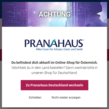
Bis zu 20 € Rabatt*
mit dem Vorteils-Code
eintauchen
, gültig bis
11.08.2026
ACHTUNG
Menü
Du befindest dich aktuell im Online-Shop
für Österreich
.
Möchtest du
in dein Land
bestellen? Dann wechsle bitte in
Schmuck
Anhänger & Ketten
unseren Shop
für Deutschland
.
Zu PranaHaus
Deutschland
wechseln
Anhänger „AMARU“
Schließen
Nicht wieder anzeigen