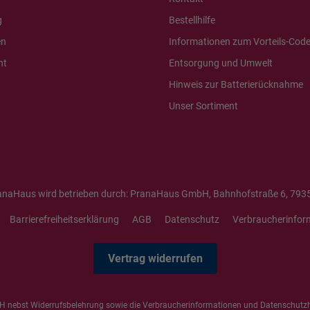
g
Bestellhilfe
en
Informationen zum Vorteils-Cod
ht
Entsorgung und Umwelt
Hinweis zur Batterierücknahme
Unser Sortiment
anaHaus wird betrieben durch: PranaHaus GmbH, Bahnhofstraße 6, 7935
Barrierefreiheitserklärung
AGB
Datenschutz
Verbraucherinfor
Vertrag widerrufen
 nebst Widerrufsbelehrung sowie die
Verbraucherinformationen
und
Datenschutz