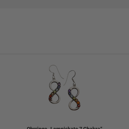
Ohrringe „Lemniskate 7 Chakra“