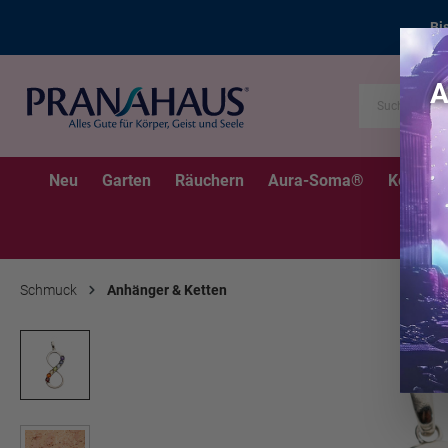
Bi
Neu
Garten
Räuchern
Aura-Soma®
Kerzen
Schmuck
Anhänger & Ketten