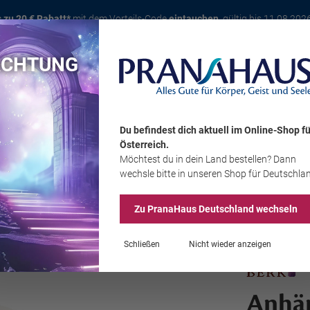
s zu 20 € Rabatt*
mit dem Vorteils-Code
eintauchen
, gültig bis 11.08.202
ACHTUNG
Karte
Bücher
Schmuck
Edelsteine
Wohnambiente
Tier
Du befindest dich aktuell im Online-Shop
fü
Österreich
.
Möchtest du
in dein Land
bestellen? Dann
Sale
wechsle bitte in unseren Shop
für Deutschla
Zu PranaHaus
Deutschland
wechseln
Schließen
Nicht wieder anzeigen
Anhän