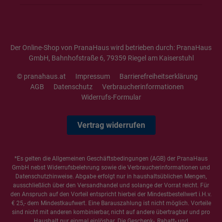
Der Online-Shop von PranaHaus wird betrieben durch: PranaHaus
GmbH, Bahnhofstraße 6, 79359 Riegel am Kaiserstuhl
© pranahaus.at
Impressum
Barrierefreiheitserklärung
AGB
Datenschutz
Verbraucherinformationen
Widerrufs-Formular
Vertrag widerrufen
*Es gelten die
Allgemeinen Geschäftsbedingungen
(AGB) der PranaHaus
GmbH nebst Widerrufsbelehrung sowie die
Verbraucherinformationen
und
Datenschutzhinweise
. Abgabe erfolgt nur in haushaltsüblichen Mengen,
ausschließlich über den Versandhandel und solange der Vorrat reicht. Für
den Anspruch auf den Vorteil entspricht hierbei der Mindestbestellwert i.H.v.
€ 25,- dem Mindestkaufwert. Eine Barauszahlung ist nicht möglich. Vorteile
sind nicht mit anderen kombinierbar, nicht auf andere übertragbar und pro
Haushalt nur einmal einlösbar. Die Geschenk-, Rabatt- und