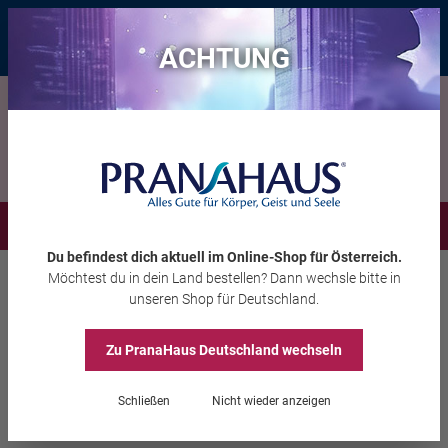
Bis zu 20 € Rabatt*
mit dem Vorteils-Code
eintauchen
, gültig bis
11.08.2026
ACHTUNG
Menü
Du befindest dich aktuell im Online-Shop
für Österreich
.
Möchtest du
in dein Land
bestellen? Dann wechsle bitte in
Aura-Soma®
ArchAngeloi Sprays
unseren Shop
für Deutschland
.
Zu PranaHaus
Deutschland
wechseln
ArchAngeloi Essenz-
Schließen
Nicht wieder anzeigen