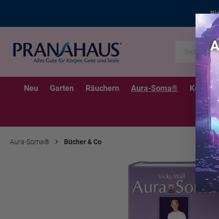
Bi
Neu
Garten
Räuchern
Aura-Soma®
Kerzen
Aura-Soma®
Bücher & Co