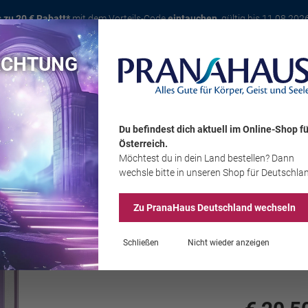
s zu 20 € Rabatt*
mit dem Vorteils-Code
eintauchen
, gültig bis 11.08.202
ACHTUNG
Karte
Bücher
Schmuck
Edelsteine
Wohnambiente
Tier
Du befindest dich aktuell im Online-Shop
fü
Österreich
.
Möchtest du
in dein Land
bestellen? Dann
Sale
wechsle bitte in unseren Shop
für Deutschla
Zu PranaHaus
Deutschland
wechseln
Vicky Wall
Schließen
Nicht wieder anzeigen
Aura