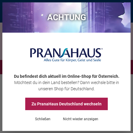
Bis zu 20 € Rabatt*
mit dem Vorteils-Code
eintauchen
, gültig bis
11.08.2026
ACHTUNG
Menü
Du befindest dich aktuell im Online-Shop
für Österreich
.
Möchtest du
in dein Land
bestellen? Dann wechsle bitte in
Edelsteine
Edelstein-Produkte
unseren Shop
für Deutschland
.
Zu PranaHaus
Deutschland
wechseln
Aventurin-Wasser-
Energiestab „Saat des
Schließen
Nicht wieder anzeigen