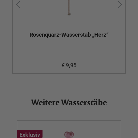
Rosenquarz-Wasserstab „Herz“
Am
€ 9,95
Weitere Wasserstäbe
Exklusiv
Ex