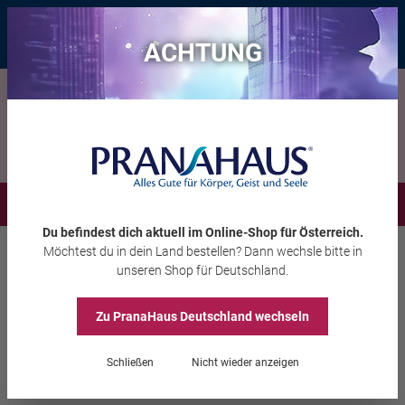
Bis zu 20 € Rabatt*
mit dem Vorteils-Code
eintauchen
, gültig bis
11.08.2026
ACHTUNG
Menü
Du befindest dich aktuell im Online-Shop
für Österreich
.
Möchtest du
in dein Land
bestellen? Dann wechsle bitte in
Wohnambiente
Haushalt
unseren Shop
für Deutschland
.
Zu PranaHaus
Deutschland
wechseln
Becher „Good Morning“
Schließen
Nicht wieder anzeigen