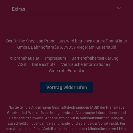
Extras
Der Online-Shop von PranaHaus wird betrieben durch: PranaHaus
GmbH, Bahnhofstraße 6, 79359 Riegel am Kaiserstuhl
© pranahaus.at
Impressum
Barrierefreiheitserklärung
AGB
Datenschutz
Verbraucherinformationen
Widerrufs-Formular
Vertrag widerrufen
*Es gelten die
Allgemeinen Geschäftsbedingungen
(AGB) der PranaHaus
GmbH nebst Widerrufsbelehrung sowie die
Verbraucherinformationen
und
Datenschutzhinweise
. Abgabe erfolgt nur in haushaltsüblichen Mengen,
ausschließlich über den Versandhandel und solange der Vorrat reicht. Für
den Anspruch auf den Vorteil entspricht hierbei der Mindestbestellwert i.H.v.