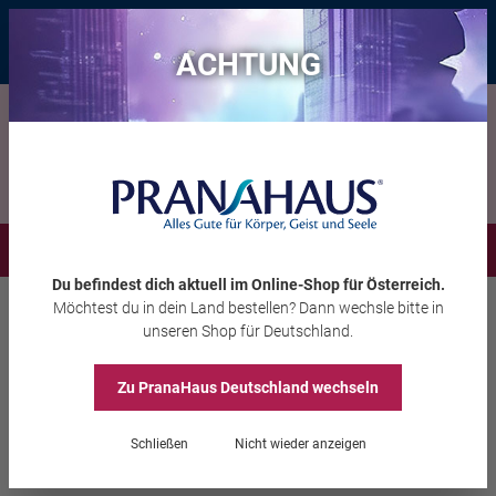
Bis zu 20 € Rabatt*
mit dem Vorteils-Code
eintauchen
, gültig bis
11.08.2026
ACHTUNG
Menü
Du befindest dich aktuell im Online-Shop
für Österreich
.
Möchtest du
in dein Land
bestellen? Dann wechsle bitte in
Garten
Gartendeko & Zubehör
unseren Shop
für Deutschland
.
Zu PranaHaus
Deutschland
wechseln
Beeteinfassung „Saat des
Lebens“
Schließen
Nicht wieder anzeigen