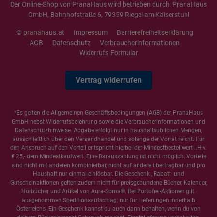
Der Online-Shop von PranaHaus wird betrieben durch: PranaHaus
GmbH, Bahnhofstraße 6, 79359 Riegel am Kaiserstuhl
© pranahaus.at
Impressum
Barrierefreiheitserklärung
AGB
Datenschutz
Verbraucherinformationen
Widerrufs-Formular
Vertrag widerrufen
*Es gelten die
Allgemeinen Geschäftsbedingungen
(AGB) der PranaHaus
GmbH nebst Widerrufsbelehrung sowie die
Verbraucherinformationen
und
Datenschutzhinweise
. Abgabe erfolgt nur in haushaltsüblichen Mengen,
ausschließlich über den Versandhandel und solange der Vorrat reicht. Für
den Anspruch auf den Vorteil entspricht hierbei der Mindestbestellwert i.H.v.
€ 25,- dem Mindestkaufwert. Eine Barauszahlung ist nicht möglich. Vorteile
sind nicht mit anderen kombinierbar, nicht auf andere übertragbar und pro
Haushalt nur einmal einlösbar. Die Geschenk-, Rabatt- und
Gutscheinaktionen gelten zudem nicht für preisgebundene Bücher, Kalender,
Hörbücher und Artikel von Aura-Soma®. Bei Portofrei-Aktionen gilt:
ausgenommen Speditionsaufschlag; nur für Lieferungen innerhalb
Österreichs. Ein Geschenk kannst du auch dann behalten, wenn du von