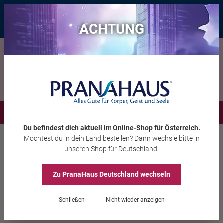
Bis zu 20 € Rabatt*
mit dem Vorteils-Code
eintauchen
, gültig bis
11.08.2026
ACHTUNG
Menü
Du befindest dich aktuell im Online-Shop
für Österreich
.
Möchtest du
in dein Land
bestellen? Dann wechsle bitte in
Wohnambiente
Dekoration
unseren Shop
für Deutschland
.
Zu PranaHaus
Deutschland
wechseln
Bergkristall-
Energiemagnet
Schließen
Nicht wieder anzeigen