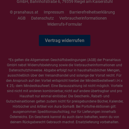
GmbH, Bahnhofstraße 6, 79359 Riegel am Kaiserstuhl
© pranahaus.at
Impressum
Barrierefreiheitserklärung
AGB
Datenschutz
Verbraucherinformationen
Widerrufs-Formular
Vertrag widerrufen
*Es gelten die
Allgemeinen Geschäftsbedingungen
(AGB) der PranaHaus
GmbH nebst Widerrufsbelehrung sowie die
Verbraucherinformationen
und
Datenschutzhinweise
. Abgabe erfolgt nur in haushaltsüblichen Mengen,
ausschließlich über den Versandhandel und solange der Vorrat reicht. Für
den Anspruch auf den Vorteil entspricht hierbei der Mindestbestellwert i.H.v.
€ 25,- dem Mindestkaufwert. Eine Barauszahlung ist nicht möglich. Vorteile
sind nicht mit anderen kombinierbar, nicht auf andere übertragbar und pro
Haushalt nur einmal einlösbar. Die Geschenk-, Rabatt- und
Gutscheinaktionen gelten zudem nicht für preisgebundene Bücher, Kalender,
Hörbücher und Artikel von Aura-Soma®. Bei Portofrei-Aktionen gilt:
ausgenommen Speditionsaufschlag; nur für Lieferungen innerhalb
Österreichs. Ein Geschenk kannst du auch dann behalten, wenn du von
deinem Rückgaberecht Gebrauch machst. Ersatzlieferung vorbehalten.