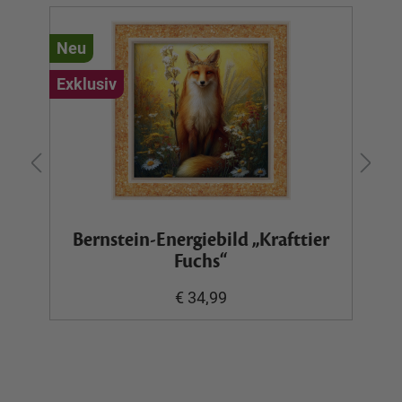
Neu
Ex
Exklusiv
Bernstein-Energiebild „Krafttier
Fuchs“
€ 34,99