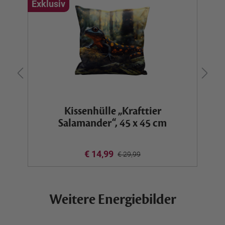
Exklusiv
Ex
Kissenhülle „Krafttier
Salamander“, 45 x 45 cm
€ 14,99
€ 29,99
Weitere Energiebilder