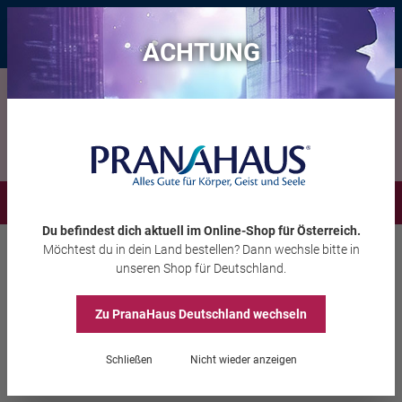
Bis zu 20 € Rabatt*
mit dem Vorteils-Code
eintauchen
, gültig bis
11.08.2026
ACHTUNG
Menü
Du befindest dich aktuell im Online-Shop
für Österreich
.
Möchtest du
in dein Land
bestellen? Dann wechsle bitte in
Edelsteine
Edelstein Energiebilder
unseren Shop
für Deutschland
.
Zu PranaHaus
Deutschland
wechseln
Bernstein-Energiebild
„Krafttier Salamander“
Schließen
Nicht wieder anzeigen