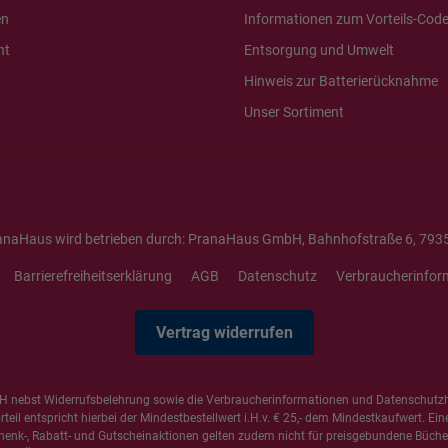
en
Informationen zum Vorteils-Cod
ht
Entsorgung und Umwelt
Hinweis zur Batterierücknahme
Unser Sortiment
anaHaus wird betrieben durch: PranaHaus GmbH, Bahnhofstraße 6, 7935
Barrierefreiheitserklärung
AGB
Datenschutz
Verbraucherinfor
Vertrag widerrufen
 nebst Widerrufsbelehrung sowie die
Verbraucherinformationen
und
Datenschutz
il entspricht hierbei der Mindestbestellwert i.H.v. € 25,- dem Mindestkaufwert. Ein
henk-, Rabatt- und Gutscheinaktionen gelten zudem nicht für preisgebundene Bücher,