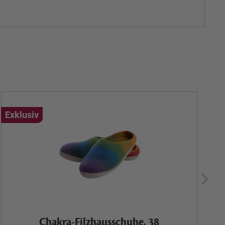
Exklusiv
Ex
Chakra-Filzhausschuhe, 38