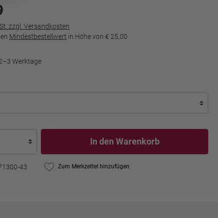
9
wSt. zzgl. Versandkosten
den
Mindestbestellwert
in Höhe von
€ 25,00
t 2–3 Werktage
In den Warenkorb
71300-43
Zum Merkzettel hinzufügen