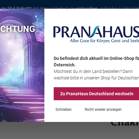
s zu 20 € Rabatt*
mit dem Vorteils-Code
eintauchen
, gültig bis 11.08.202
ACHTUNG
Karte
Bücher
Schmuck
Edelsteine
Wohnambiente
Tier
Du befindest dich aktuell im Online-Shop
fü
Österreich
.
Möchtest du
in dein Land
bestellen? Dann
Sale
wechsle bitte in unseren Shop
für Deutschla
Zu PranaHaus
Deutschland
wechseln
Schließen
Nicht wieder anzeigen
Chakr