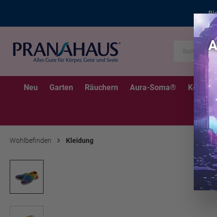
Bi
Neu
Garten
Räuchern
Aura-Soma®
Kerzen
Wohlbefinden
Kleidung