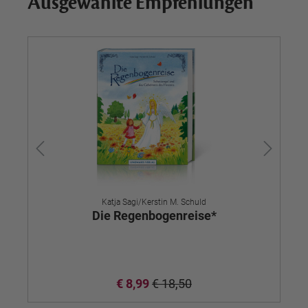
Ausgewählte Empfehlungen
Katja Sagi/Kerstin M. Schuld
Die Regenbogenreise*
S
€ 8,99
€ 18,50