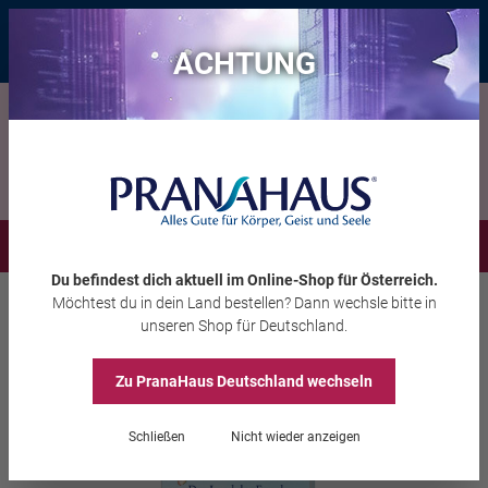
Bis zu 20 € Rabatt*
mit dem Vorteils-Code
eintauchen
, gültig bis
11.08.2026
ACHTUNG
Menü
Du befindest dich aktuell im Online-Shop
für Österreich
.
Möchtest du
in dein Land
bestellen? Dann wechsle bitte in
Bücher
Kinderbücher
unseren Shop
für Deutschland
.
Katja Sagi/Eva Luna Benedetti
Das Land der Engel
Zu PranaHaus
Deutschland
wechseln
Schließen
Nicht wieder anzeigen