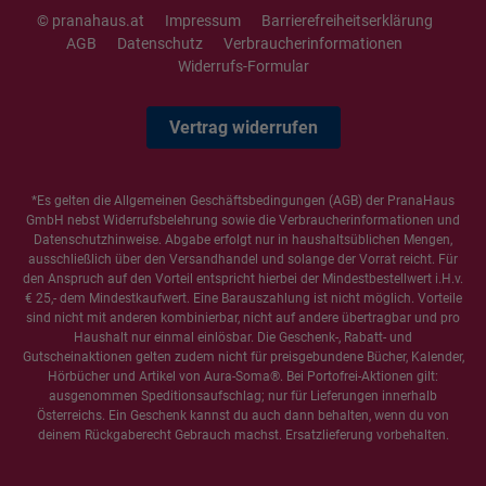
© pranahaus.at
Impressum
Barrierefreiheitserklärung
AGB
Datenschutz
Verbraucherinformationen
Widerrufs-Formular
Vertrag widerrufen
*Es gelten die
Allgemeinen Geschäftsbedingungen
(AGB) der PranaHaus
GmbH nebst Widerrufsbelehrung sowie die
Verbraucherinformationen
und
Datenschutzhinweise
. Abgabe erfolgt nur in haushaltsüblichen Mengen,
ausschließlich über den Versandhandel und solange der Vorrat reicht. Für
den Anspruch auf den Vorteil entspricht hierbei der Mindestbestellwert i.H.v.
€ 25,- dem Mindestkaufwert. Eine Barauszahlung ist nicht möglich. Vorteile
sind nicht mit anderen kombinierbar, nicht auf andere übertragbar und pro
Haushalt nur einmal einlösbar. Die Geschenk-, Rabatt- und
Gutscheinaktionen gelten zudem nicht für preisgebundene Bücher, Kalender,
Hörbücher und Artikel von Aura-Soma®. Bei Portofrei-Aktionen gilt:
ausgenommen Speditionsaufschlag; nur für Lieferungen innerhalb
Österreichs. Ein Geschenk kannst du auch dann behalten, wenn du von
deinem Rückgaberecht Gebrauch machst. Ersatzlieferung vorbehalten.