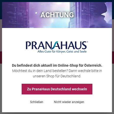
Bis zu 20 € Rabatt*
mit dem Vorteils-Code
eintauchen
, gültig bis
11.08.2026
ACHTUNG
Menü
Du befindest dich aktuell im Online-Shop
für Österreich
.
Möchtest du
in dein Land
bestellen? Dann wechsle bitte in
Bücher
Kartensets
unseren Shop
für Deutschland
.
Catherine Maillard/Caroline Manière
Das Orakel der
Zu PranaHaus
Deutschland
wechseln
Medizinfrauen
Schließen
Nicht wieder anzeigen