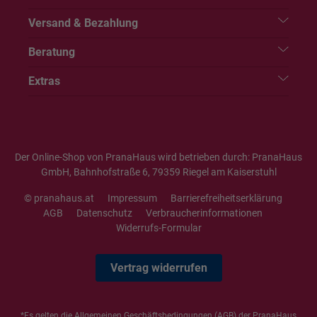
Versand & Bezahlung
Beratung
Extras
Der Online-Shop von PranaHaus wird betrieben durch: PranaHaus
GmbH, Bahnhofstraße 6, 79359 Riegel am Kaiserstuhl
© pranahaus.at
Impressum
Barrierefreiheitserklärung
AGB
Datenschutz
Verbraucherinformationen
Widerrufs-Formular
Vertrag widerrufen
*Es gelten die
Allgemeinen Geschäftsbedingungen
(AGB) der PranaHaus