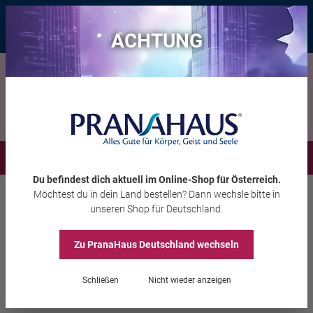
Bis zu 20 € Rabatt*
mit dem Vorteils-Code
eintauchen
, gültig bis
11.08.2026
ACHTUNG
Menü
Du befindest dich aktuell im Online-Shop
für Österreich
.
Möchtest du
in dein Land
bestellen? Dann wechsle bitte in
Wohnambiente
Bettwäsche, Kissen & Co
unseren Shop
für Deutschland
.
Zu PranaHaus
Deutschland
wechseln
Decke „Einhorn der
Mondzauber“
Schließen
Nicht wieder anzeigen