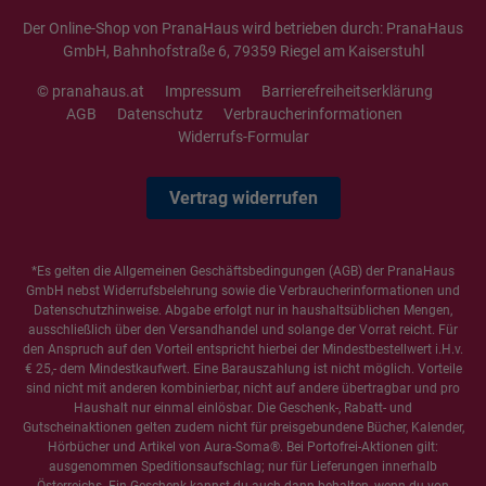
Der Online-Shop von PranaHaus wird betrieben durch: PranaHaus
GmbH, Bahnhofstraße 6, 79359 Riegel am Kaiserstuhl
© pranahaus.at
Impressum
Barrierefreiheitserklärung
AGB
Datenschutz
Verbraucherinformationen
Widerrufs-Formular
Vertrag widerrufen
*Es gelten die
Allgemeinen Geschäftsbedingungen
(AGB) der PranaHaus
GmbH nebst Widerrufsbelehrung sowie die
Verbraucherinformationen
und
Datenschutzhinweise
. Abgabe erfolgt nur in haushaltsüblichen Mengen,
ausschließlich über den Versandhandel und solange der Vorrat reicht. Für
den Anspruch auf den Vorteil entspricht hierbei der Mindestbestellwert i.H.v.
€ 25,- dem Mindestkaufwert. Eine Barauszahlung ist nicht möglich. Vorteile
sind nicht mit anderen kombinierbar, nicht auf andere übertragbar und pro
Haushalt nur einmal einlösbar. Die Geschenk-, Rabatt- und
Gutscheinaktionen gelten zudem nicht für preisgebundene Bücher, Kalender,
Hörbücher und Artikel von Aura-Soma®. Bei Portofrei-Aktionen gilt:
ausgenommen Speditionsaufschlag; nur für Lieferungen innerhalb