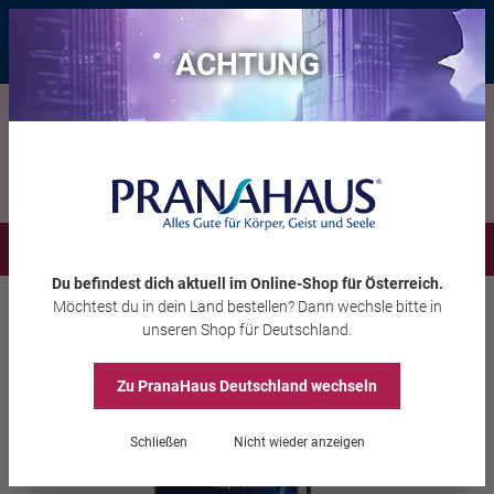
Bis zu 20 € Rabatt*
mit dem Vorteils-Code
eintauchen
, gültig bis
11.08.2026
ACHTUNG
Menü
Du befindest dich aktuell im Online-Shop
für Österreich
.
Möchtest du
in dein Land
bestellen? Dann wechsle bitte in
Bücher
Fit & Schmerzfrei
unseren Shop
für Deutschland
.
Ralph Skuban
Die Buteyko-Methode
Zu PranaHaus
Deutschland
wechseln
Schließen
Nicht wieder anzeigen