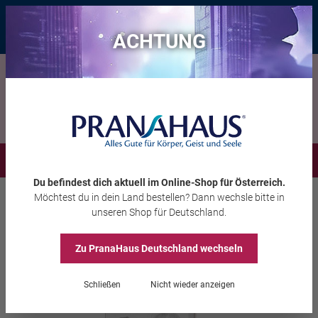
Bis zu 20 € Rabatt*
mit dem Vorteils-Code
eintauchen
, gültig bis
11.08.2026
ACHTUNG
Menü
Du befindest dich aktuell im Online-Shop
für Österreich
.
Möchtest du
in dein Land
bestellen? Dann wechsle bitte in
Bücher
Schamanismus
unseren Shop
für Deutschland
.
Cambra Skadé
Die Silberfüchsin
Zu PranaHaus
Deutschland
wechseln
Schließen
Nicht wieder anzeigen