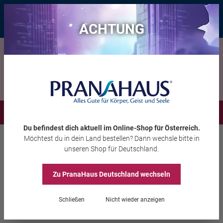
Bis zu 20 € Rabatt*
mit dem Vorteils-Code
eintauchen
, gültig bis
11.08.2026
ACHTUNG
Menü
Du befindest dich aktuell im Online-Shop
für Österreich
.
Möchtest du
in dein Land
bestellen? Dann wechsle bitte in
Kerzen
Duftkerzen
unseren Shop
für Deutschland
.
Zu PranaHaus
Deutschland
wechseln
Duftkerze „Maracuja“
Schließen
Nicht wieder anzeigen