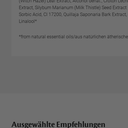
(Witch Hazel) Leaf Extract, Alcohol denat., Croton Le
Extract, Silybum Marianum (Milk Thistle) Seed Extract
Sorbic Acid, CI 17200, Quillaja Saponaria Bark Extract,
Linalool*
*from natural essential oils/aus natürlichen ätherisch
Ausgewählte Empfehlungen