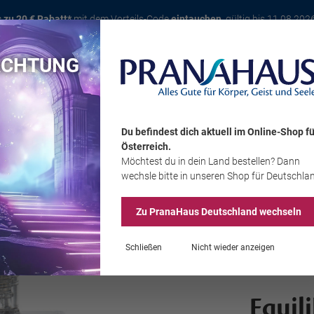
s zu 20 € Rabatt*
mit dem Vorteils-Code
eintauchen
, gültig bis 11.08.202
ACHTUNG
Karte
Bücher
Schmuck
Edelsteine
Wohnambiente
Tier
Du befindest dich aktuell im Online-Shop
fü
Österreich
.
Möchtest du
in dein Land
bestellen? Dann
Sale
wechsle bitte in unseren Shop
für Deutschla
Zu PranaHaus
Deutschland
wechseln
Schließen
Nicht wieder anzeigen
Equil