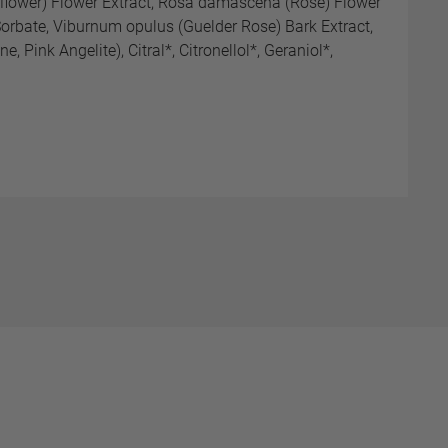
afflower) Flower Extract, Rosa damascena (Rose) Flower
orbate, Viburnum opulus (Guelder Rose) Bark Extract,
Pink Angelite), Citral*, Citronellol*, Geraniol*,