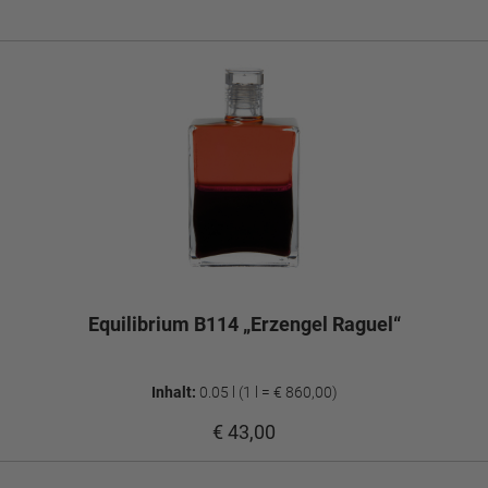
Equilibrium B114 „Erzengel Raguel“
Inhalt:
0.05 l
(1 l = € 860,00)
€ 43,00