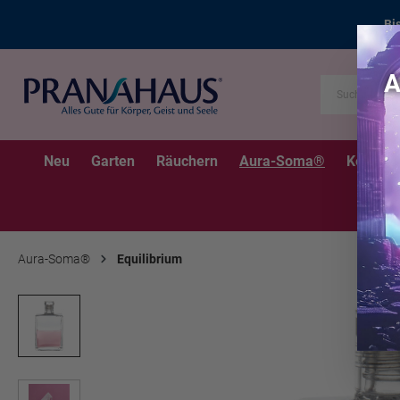
Bi
Neu
Garten
Räuchern
Aura-Soma®
Kerzen
Aura-Soma®
Equilibrium