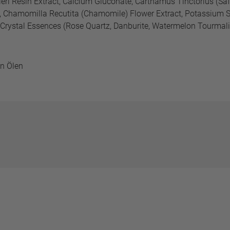
chleri Resin Extract, Calcium Gluconate, Carthamus Tinctorius (S
 , Chamomilla Recutita (Chamomile) Flower Extract, Potassium S
 Crystal Essences (Rose Quartz, Danburite, Watermelon Tourmaline, 
en Ölen