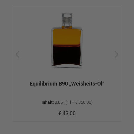
Equilibrium B90 „Weisheits-Öl“
E
Inhalt:
0.05 l
(1 l = € 860,00)
€ 43,00