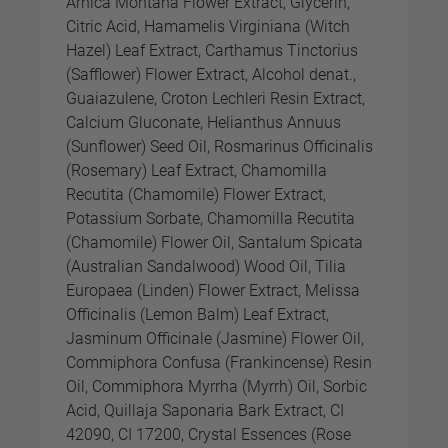
Arnica Montana Flower Extract, Glycerin,
Citric Acid, Hamamelis Virginiana (Witch
Hazel) Leaf Extract, Carthamus Tinctorius
(Safflower) Flower Extract, Alcohol denat.,
Guaiazulene, Croton Lechleri Resin Extract,
Calcium Gluconate, Helianthus Annuus
(Sunflower) Seed Oil, Rosmarinus Officinalis
(Rosemary) Leaf Extract, Chamomilla
Recutita (Chamomile) Flower Extract,
Potassium Sorbate, Chamomilla Recutita
(Chamomile) Flower Oil, Santalum Spicata
(Australian Sandalwood) Wood Oil, Tilia
Europaea (Linden) Flower Extract, Melissa
Officinalis (Lemon Balm) Leaf Extract,
Jasminum Officinale (Jasmine) Flower Oil,
Commiphora Confusa (Frankincense) Resin
Oil, Commiphora Myrrha (Myrrh) Oil, Sorbic
Acid, Quillaja Saponaria Bark Extract, CI
42090, CI 17200, Crystal Essences (Rose