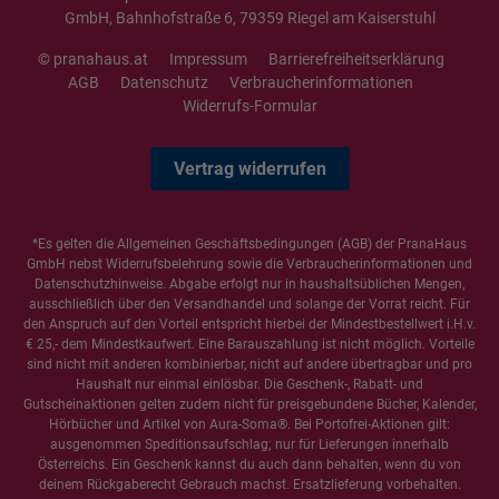
GmbH, Bahnhofstraße 6, 79359 Riegel am Kaiserstuhl
© pranahaus.at
Impressum
Barrierefreiheitserklärung
AGB
Datenschutz
Verbraucherinformationen
Widerrufs-Formular
Vertrag widerrufen
*Es gelten die
Allgemeinen Geschäftsbedingungen
(AGB) der PranaHaus
GmbH nebst Widerrufsbelehrung sowie die
Verbraucherinformationen
und
Datenschutzhinweise
. Abgabe erfolgt nur in haushaltsüblichen Mengen,
ausschließlich über den Versandhandel und solange der Vorrat reicht. Für
den Anspruch auf den Vorteil entspricht hierbei der Mindestbestellwert i.H.v.
€ 25,- dem Mindestkaufwert. Eine Barauszahlung ist nicht möglich. Vorteile
sind nicht mit anderen kombinierbar, nicht auf andere übertragbar und pro
Haushalt nur einmal einlösbar. Die Geschenk-, Rabatt- und
Gutscheinaktionen gelten zudem nicht für preisgebundene Bücher, Kalender,
Hörbücher und Artikel von Aura-Soma®. Bei Portofrei-Aktionen gilt:
ausgenommen Speditionsaufschlag; nur für Lieferungen innerhalb
Österreichs. Ein Geschenk kannst du auch dann behalten, wenn du von
deinem Rückgaberecht Gebrauch machst. Ersatzlieferung vorbehalten.