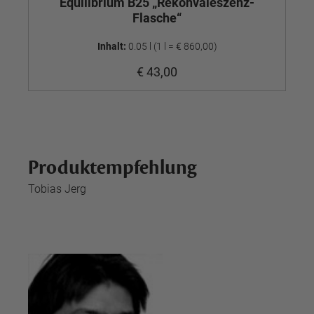
Equilibrium B25 „Rekonvaleszenz-
Eq
Flasche“
Inhalt:
0.05 l
(1 l = € 860,00)
€ 43,00
Produktempfehlung
Tobias Jerg