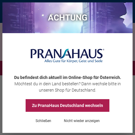
Bis zu 20 € Rabatt*
mit dem Vorteils-Code
eintauchen
, gültig bis
11.08.2026
ACHTUNG
Menü
Du befindest dich aktuell im Online-Shop
für Österreich
.
Möchtest du
in dein Land
bestellen? Dann wechsle bitte in
Aura-Soma®
Equilibrium
unseren Shop
für Deutschland
.
Zu PranaHaus
Deutschland
wechseln
Equilibrium B116
Schließen
Nicht wieder anzeigen