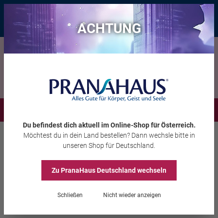
Bis zu 20 € Rabatt*
mit dem Vorteils-Code
eintauchen
, gültig bis
11.08.2026
ACHTUNG
Menü
Du befindest dich aktuell im Online-Shop
für Österreich
.
Möchtest du
in dein Land
bestellen? Dann wechsle bitte in
Aura-Soma®
Equilibrium
unseren Shop
für Deutschland
.
Zu PranaHaus
Deutschland
wechseln
Equilibrium B120
Schließen
Nicht wieder anzeigen