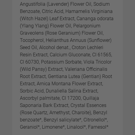
Angustifolia (Lavender) Flower Oil, Sodium
Benzoate, Citric Acid, Hamamelis Virginiana
(Witch Hazel) Leaf Extract, Cananga odorata
(Ylang Ylang) Flower Oil, Pelargonium
Graveolens (Rose Geranium) Flower Oil,
Tocopherol, Helianthus Annuus (Sunflower)
Seed Oil, Alcohol denat., Croton Lechleri
Resin Extract, Calcium Gluconate, CI 61565,
CI 60730, Potassium Sorbate, Viola Tricolor
(Wild Pansy) Extract, Valeriana Officinalis
Root Extract, Gentiana Lutea (Gentian) Root
Extract, Arnica Montana Flower Extract,
Sorbic Acid, Dunaliella Salina Extract,
Ascorbyl palmitate, CI 17200, Quillaja
Saponaria Bark Extract, Crystal Essences
(Rose Quartz, Amethyst, Charoite), Benzyl
benzoate*, Benzyl salicylate*, Citronellol*,
Geraniol*, Limonene*, Linalool*, Farnesol*