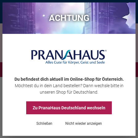
Bis zu 20 € Rabatt*
mit dem Vorteils-Code
eintauchen
, gültig bis
11.08.2026
ACHTUNG
Menü
Du befindest dich aktuell im Online-Shop
für Österreich
.
Möchtest du
in dein Land
bestellen? Dann wechsle bitte in
Aura-Soma®
Equilibrium
unseren Shop
für Deutschland
.
Zu PranaHaus
Deutschland
wechseln
Equilibrium B17 „1.
Schließen
Nicht wieder anzeigen