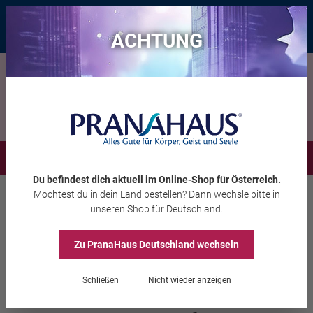
Bis zu 20 € Rabatt*
mit dem Vorteils-Code
eintauchen
, gültig bis
11.08.2026
ACHTUNG
Menü
Du befindest dich aktuell im Online-Shop
für Österreich
.
Möchtest du
in dein Land
bestellen? Dann wechsle bitte in
Aura-Soma®
Equilibrium
unseren Shop
für Deutschland
.
Zu PranaHaus
Deutschland
wechseln
Equilibrium B57 „Pallas
Schließen
Nicht wieder anzeigen