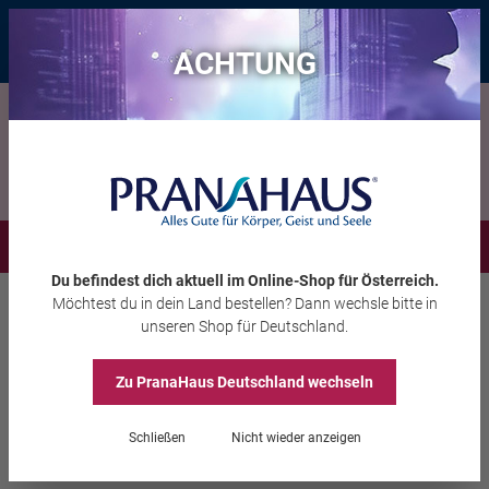
Bis zu 20 € Rabatt*
mit dem Vorteils-Code
eintauchen
, gültig bis
11.08.2026
ACHTUNG
Menü
Du befindest dich aktuell im Online-Shop
für Österreich
.
Möchtest du
in dein Land
bestellen? Dann wechsle bitte in
Aura-Soma®
Equilibrium
unseren Shop
für Deutschland
.
Zu PranaHaus
Deutschland
wechseln
Equilibrium B74
Schließen
Nicht wieder anzeigen