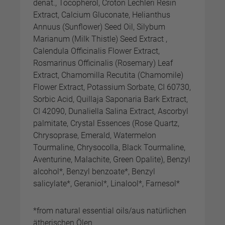
denat., Tocopherol, Croton Lechleri Resin
Extract, Calcium Gluconate, Helianthus
Annuus (Sunflower) Seed Oil, Silybum
Marianum (Milk Thistle) Seed Extract ,
Calendula Officinalis Flower Extract,
Rosmarinus Officinalis (Rosemary) Leaf
Extract, Chamomilla Recutita (Chamomile)
Flower Extract, Potassium Sorbate, CI 60730,
Sorbic Acid, Quillaja Saponaria Bark Extract,
CI 42090, Dunaliella Salina Extract, Ascorbyl
palmitate, Crystal Essences (Rose Quartz,
Chrysoprase, Emerald, Watermelon
Tourmaline, Chrysocolla, Black Tourmaline,
Aventurine, Malachite, Green Opalite), Benzyl
alcohol*, Benzyl benzoate*, Benzyl
salicylate*, Geraniol*, Linalool*, Farnesol*
*from natural essential oils/aus natürlichen
ätherischen Ölen