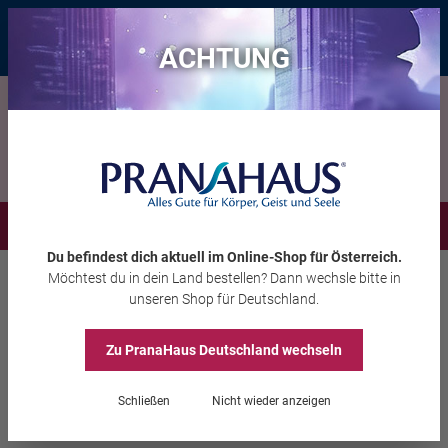
Bis zu 20 € Rabatt*
mit dem Vorteils-Code
eintauchen
, gültig bis
11.08.2026
ACHTUNG
Menü
Du befindest dich aktuell im Online-Shop
für Österreich
.
Möchtest du
in dein Land
bestellen? Dann wechsle bitte in
Aura-Soma®
Equilibrium
unseren Shop
für Deutschland
.
Zu PranaHaus
Deutschland
wechseln
Equilibrium B81 „Liebe,
Schließen
Nicht wieder anzeigen