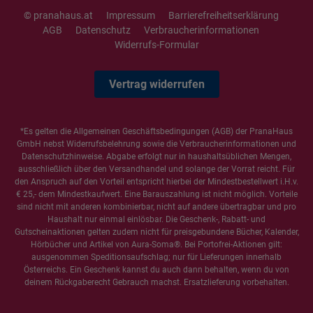
© pranahaus.at
Impressum
Barrierefreiheitserklärung
AGB
Datenschutz
Verbraucherinformationen
Widerrufs-Formular
Vertrag widerrufen
*Es gelten die
Allgemeinen Geschäftsbedingungen
(AGB) der PranaHaus
GmbH nebst Widerrufsbelehrung sowie die
Verbraucherinformationen
und
Datenschutzhinweise
. Abgabe erfolgt nur in haushaltsüblichen Mengen,
ausschließlich über den Versandhandel und solange der Vorrat reicht. Für
den Anspruch auf den Vorteil entspricht hierbei der Mindestbestellwert i.H.v.
€ 25,- dem Mindestkaufwert. Eine Barauszahlung ist nicht möglich. Vorteile
sind nicht mit anderen kombinierbar, nicht auf andere übertragbar und pro
Haushalt nur einmal einlösbar. Die Geschenk-, Rabatt- und
Gutscheinaktionen gelten zudem nicht für preisgebundene Bücher, Kalender,
Hörbücher und Artikel von Aura-Soma®. Bei Portofrei-Aktionen gilt:
ausgenommen Speditionsaufschlag; nur für Lieferungen innerhalb
Österreichs. Ein Geschenk kannst du auch dann behalten, wenn du von
deinem Rückgaberecht Gebrauch machst. Ersatzlieferung vorbehalten.