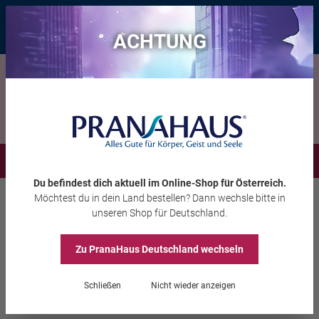
Bis zu 20 € Rabatt*
mit dem Vorteils-Code
eintauchen
, gültig bis
11.08.2026
ACHTUNG
Menü
Du befindest dich aktuell im Online-Shop
für Österreich
.
Möchtest du
in dein Land
bestellen? Dann wechsle bitte in
Aura-Soma®
Equilibrium
unseren Shop
für Deutschland
.
Zu PranaHaus
Deutschland
wechseln
Equilibrium B85 „Titania“
Schließen
Nicht wieder anzeigen