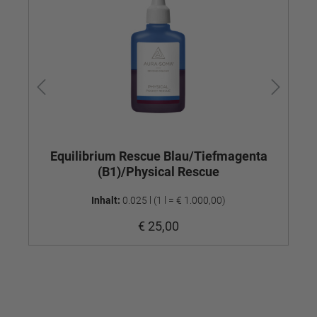
Equilibrium Rescue Blau/Tiefmagenta
Eq
(B1)/Physical Rescue
Inhalt:
0.025 l
(1 l = € 1.000,00)
€ 25,00