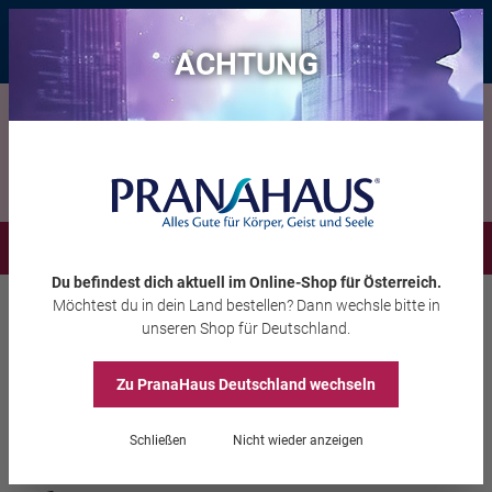
Bis zu 20 € Rabatt*
mit dem Vorteils-Code
eintauchen
, gültig bis
11.08.2026
ACHTUNG
Menü
Du befindest dich aktuell im Online-Shop
für Österreich
.
Möchtest du
in dein Land
bestellen? Dann wechsle bitte in
Aura-Soma®
Equilibrium Rescue
unseren Shop
für Deutschland
.
Zu PranaHaus
Deutschland
wechseln
Equilibrium Rescue
Schließen
Nicht wieder anzeigen