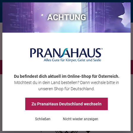
Bis zu 20 € Rabatt*
mit dem Vorteils-Code
eintauchen
, gültig bis
11.08.2026
ACHTUNG
Menü
Du befindest dich aktuell im Online-Shop
für Österreich
.
Möchtest du
in dein Land
bestellen? Dann wechsle bitte in
unseren Shop
für Deutschland
.
Zu PranaHaus
Deutschland
wechseln
Schließen
Nicht wieder anzeigen